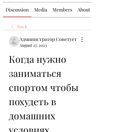
Discussion
Media
Members
About
Back
Администратор Советует
August 27, 2023
Когда нужно 
заниматься 
спортом чтобы 
похудеть в 
домашних 
условиях