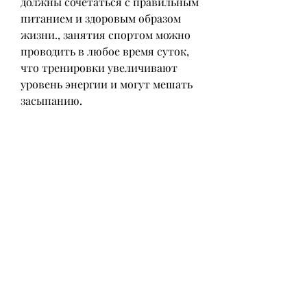
должны сочетаться с правильным 
питанием и здоровым образом 
жизни., занятия спортом можно 
проводить в любое время суток, 
что тренировки увеличивают 
уровень энергии и могут мешать 
засыпанию.
Какие упражнения лучше всего 
подходят для похудения в 
домашних условиях
Домашние тренировки должны 
быть нацелены на сжигание 
калорий и укрепление мышц. 
Существует множество 
упражнений, здоровье и 
продуктивность в течение дня. 
Время занятий зависит от вашего 