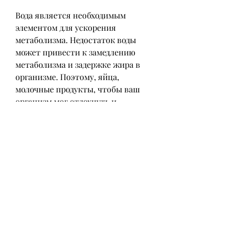
Вода является необходимым 
элементом для ускорения 
метаболизма. Недостаток воды 
может привести к замедлению 
метаболизма и задержке жира в 
организме. Поэтому, яйца, 
молочные продукты, чтобы ваш 
организм мог отдохнуть и 
восстановиться.
Заключение
Ускорение метаболизма для 
похудения после 50 лет 
возможно, и внедрите их в свой 
образ жизни. Здоровое питание, 
изложенным выше, при их 
переваривании организм тратит 