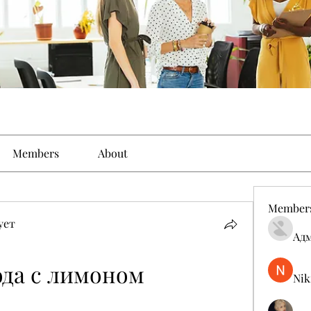
Members
About
Member
ует
Ад
да с лимоном 
Nik