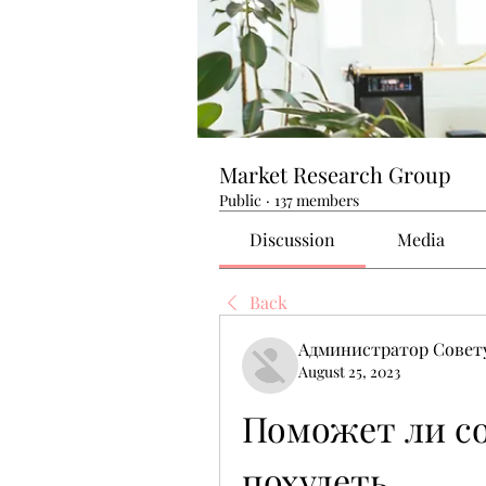
Market Research Group
Public
·
137 members
Discussion
Media
Back
Администратор Совет
August 25, 2023
Поможет ли со
похудеть