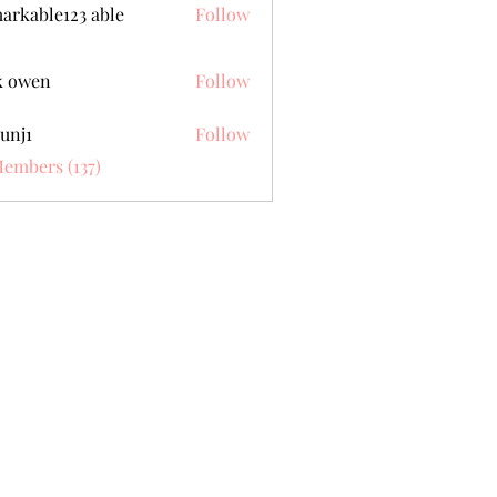
arkable123 able
Follow
k owen
Follow
unj1
Follow
Members (137)