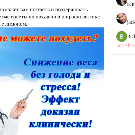
rem
 поможет вам похудеть и поддерживать 
стые советы по похудению и профилактике 
jac
 с лимоном.
Brd
See All 