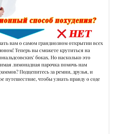
азать вам о самом грандиозном открытии всех 
моном! Теперь вы сможете крутиться на 
ональдсовских' боках. Но насколько это 
имая лимонадная парочка помочь нам 
аммов? Подцепитесь за ремни, друзья, и 
е путешествие, чтобы узнать правду о соде 