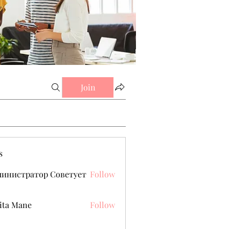
Join
s
министратор Советует
Follow
ita Mane
Follow