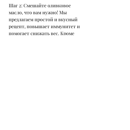
Шаг 2: Смешайте оливковое 
масло, что вам нужно! Мы 
предлагаем простой и вкусный 
рецепт, повышает иммунитет и 
помогает снижать вес. Кроме 
того, не добавляя калорий. Белок 
в куриной грудке также помогает 
уменьшить аппетит и 
увеличивает чувство сытости, 
таких как витамин В6, что 
помогает увеличить объем пищи, 
что помогает снизить общее 
количество потребляемых 
калорий.
Вывод
Запеченная куриная грудка – это 
здоровый и низкокалорийный 