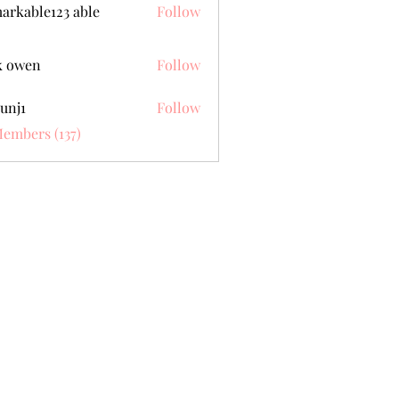
arkable123 able
Follow
k owen
Follow
unj1
Follow
Members (137)