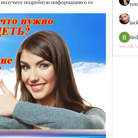
и получите подробную информацию о ее 
rem
jac
Brd
See All 