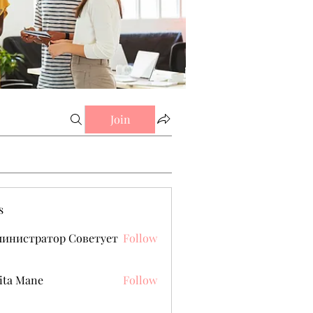
Join
s
министратор Советует
Follow
ita Mane
Follow