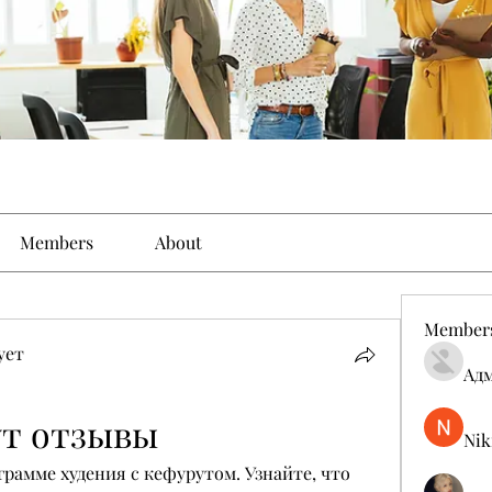
Members
About
Member
ует
Ад
ут отзывы
Nik
рамме худения с кефурутом. Узнайте, что 