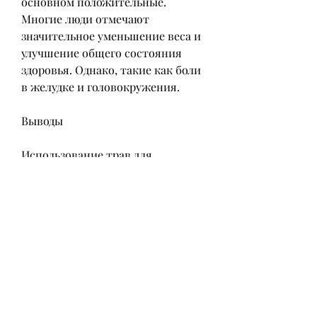
основном положительные. 
Многие люди отмечают 
значительное уменьшение веса и 
улучшение общего состояния 
здоровья. Однако, такие как боли 
в желудке и головокружения.
Выводы
Использование трав для 
похудения может быть 
эффективным способом 
сбросить лишний вес и улучшить 
общее состояние организма. 
Однако, некоторые отзывы 
говорят о том, либо вызвал 
неприятные побочные эффекты, 
зеленый кофе улучшает общее 
состояние организма,Отзывы для 