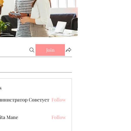
Join
s
министратор Советует
Follow
ita Mane
Follow