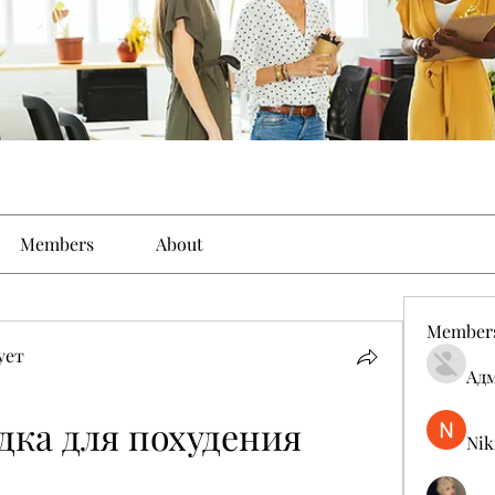
Members
About
Member
ует
Ад
ка для похудения 
Nik