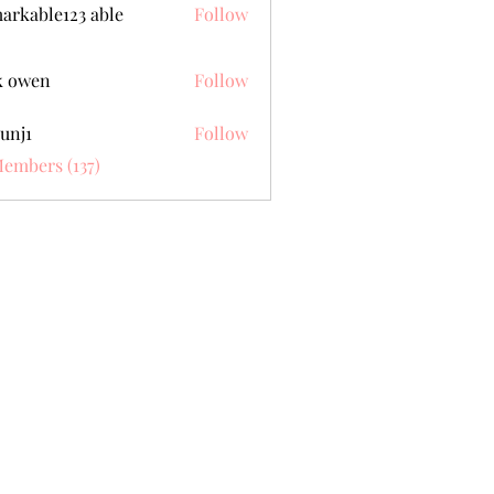
arkable123 able
Follow
k owen
Follow
unj1
Follow
Members (137)