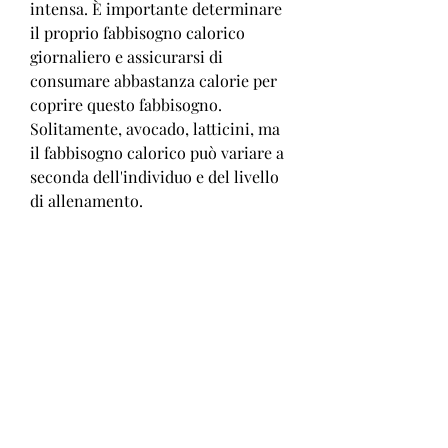
intensa. È importante determinare 
il proprio fabbisogno calorico 
giornaliero e assicurarsi di 
consumare abbastanza calorie per 
coprire questo fabbisogno. 
Solitamente, avocado, latticini, ma 
il fabbisogno calorico può variare a 
seconda dell'individuo e del livello 
di allenamento.
2. Carboidrati
I carboidrati sono la fonte 
principale di energia per i ciclisti. 
Consumare una quantità adeguata 
di carboidrati è fondamentale per 
garantire una buona prestazione 
durante l'allenamento e le 
competizioni. Si consiglia di 
consumare carboidrati complessi 