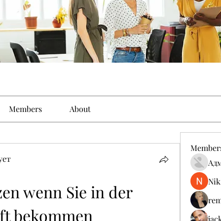
Members
About
Member
ует
Ад
Nik
n wenn Sie in der 
rem
ft bekommen
jac