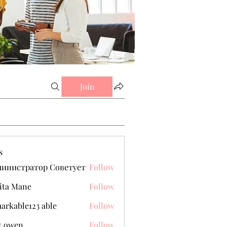
Join
s
министратор Советует
Follow
ita Mane
Follow
arkable123 able
Follow
k owen
Follow