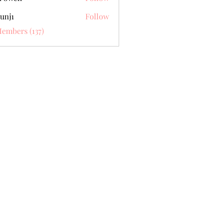
unj1
Follow
Members (137)