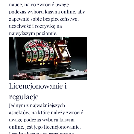
nauce, na co zwrócić uwagę 
podczas wyboru kasyna online, aby 
zapewnić sobie bezpieczeństwo, 
uczciwość i rozrywkę na 
najwyższym poziomie.
Licencjonowanie i 
regulacje
Jednym z najważniejszych 
aspektów, na które należy zwrócić 
uwagę podczas wyboru kasyna 
online, jest jego licencjonowanie. 
Legalne kasyna są regulowane 