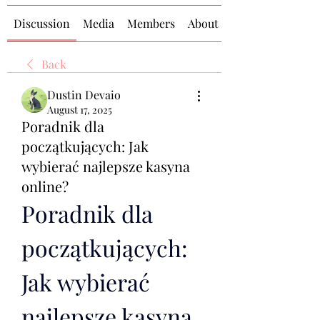
Discussion
Media
Members
About
Back
Dustin Devaio
August 17, 2025
Poradnik dla
początkujących: Jak
wybierać najlepsze kasyna
online?
Poradnik dla 
początkujących: 
Jak wybierać 
najlepsze kasyna 