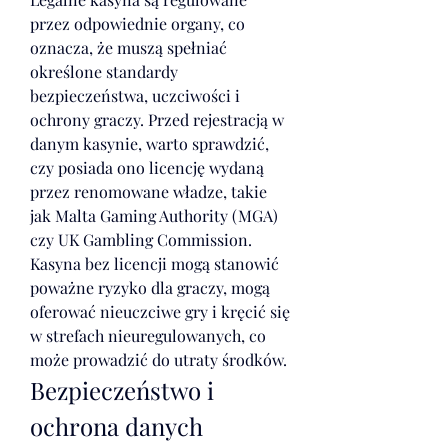
przez odpowiednie organy, co 
oznacza, że muszą spełniać 
określone standardy 
bezpieczeństwa, uczciwości i 
ochrony graczy. Przed rejestracją w 
danym kasynie, warto sprawdzić, 
czy posiada ono licencję wydaną 
przez renomowane władze, takie 
jak Malta Gaming Authority (MGA) 
czy UK Gambling Commission. 
Kasyna bez licencji mogą stanowić 
poważne ryzyko dla graczy, mogą 
oferować nieuczciwe gry i kręcić się 
w strefach nieuregulowanych, co 
może prowadzić do utraty środków.
Bezpieczeństwo i 
ochrona danych