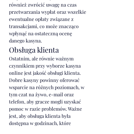
również zwrócić uwagę na czas 
przetwarzania wypłat oraz wszelkie 
ewentualne opłaty związane z 
transakcjami, co może znacząco 
wpłynąć na ostateczną ocenę 
danego kasyna.
Obsługa klienta
Ostatnim, ale równie ważnym 
czynnikiem przy wyborze kasyna 
online jest jakość obsługi klienta. 
Dobre kasyny powinny oferować 
wsparcie na różnych poziomach, w 
tym czat na żywo, e-mail oraz 
telefon, aby gracze mogli uzyskać 
pomoc w razie problemów. Ważne 
jest, aby obsługa klienta była 
dostępna w godzinach, które 
odpowiadają twoim potrzebom, 