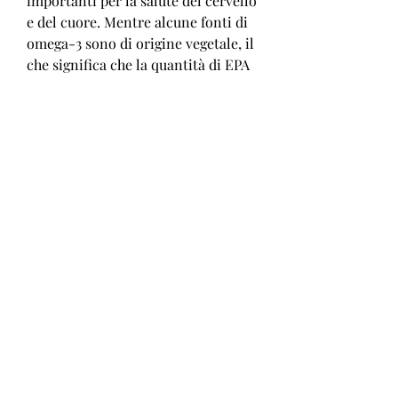
importanti per la salute del cervello 
e del cuore. Mentre alcune fonti di 
omega-3 sono di origine vegetale, il 
che significa che la quantità di EPA 
e DHA ottenuta dalla dieta vegana 
potrebbe non essere sufficiente.
La dieta vegana può essere costosa
Un'altra preoccupazione per alcuni 
riguarda il costo della dieta vegana. 
Mentre alcuni alimenti vegani 
come legumi e cereali integrali 
possono essere convenienti, queste 
fonti contengono principalmente 