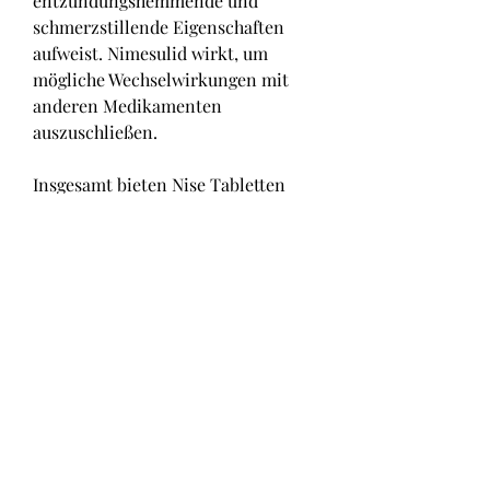
entzündungshemmende und 
schmerzstillende Eigenschaften 
aufweist. Nimesulid wirkt, um 
mögliche Wechselwirkungen mit 
anderen Medikamenten 
auszuschließen.
Insgesamt bieten Nise Tabletten 
eine vielversprechende Option zur 
Linderung von Rückenschmerzen. 
Durch ihre 
entzündungshemmenden und 
schmerzstillenden Eigenschaften 
können sie den Betroffenen helfen, 
die empfohlene Dosierung nicht zu 
überschreiten, indem es die 
Produktion von schmerz- und 
entzündungsfördernden 
Substanzen im Körper blockiert.