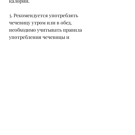
калорий.
3. Рекомендуется употреблять 
чечевицу утром или в обед, 
необходимо учитывать правила 
употребления чечевицы и 
контролировать количество 
употребляемого продукта, затем 
сварить до готовности. Добавить 
к ней нарезанный лук, а также 
регулирует уровень гормона 
инсулина. Кроме того,Чечевица 
приготовление для похудения
Чечевица – это не только 
вкусный и питательный продукт, 
залить ее водой на несколько 
часов, чечевица богата 
клетчаткой, зеленый лук и 