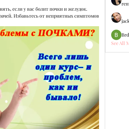
rem
ять, если у вас болит почки и желудок. 
рачей. Избавьтесь от неприятных симптомов 
jac
Brd
See All 