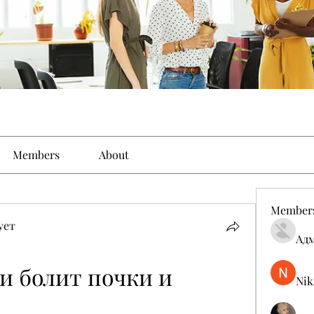
Members
About
Member
ует
Ад
и болит почки и 
Nik