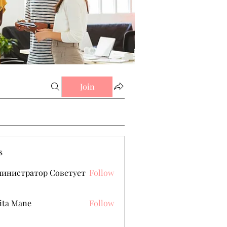
Join
s
министратор Советует
Follow
ita Mane
Follow