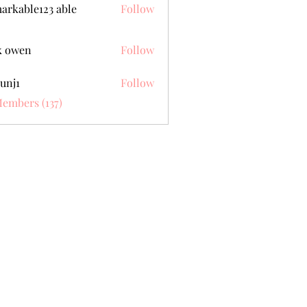
arkable123 able
Follow
k owen
Follow
unj1
Follow
Members (137)