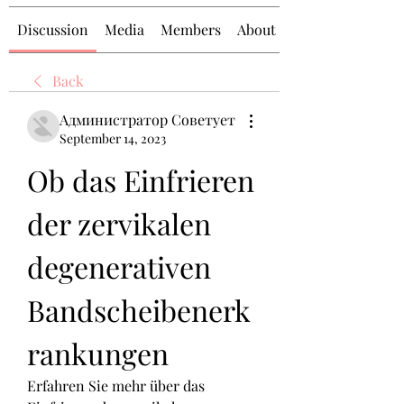
Discussion
Media
Members
About
Back
Администратор Советует
September 14, 2023
Ob das Einfrieren 
der zervikalen 
degenerativen 
Bandscheibenerk
rankungen
Erfahren Sie mehr über das 