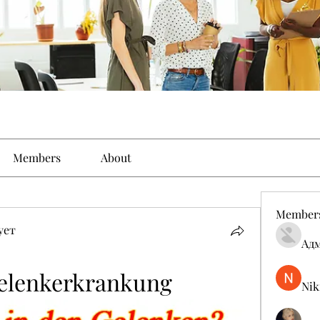
Members
About
Member
ует
Ад
elenkerkrankung
Nik