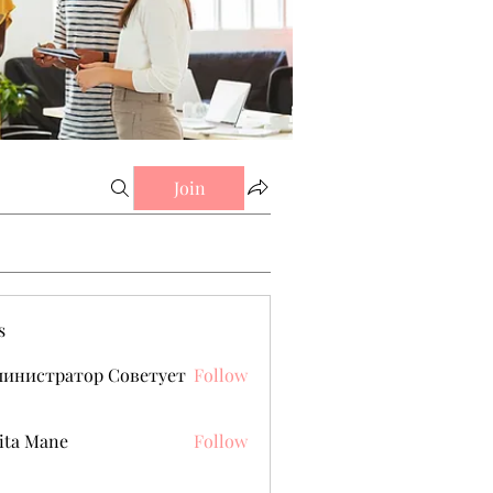
Join
s
министратор Советует
Follow
ita Mane
Follow