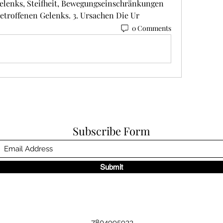
elenks, Steifheit, Bewegungseinschränkungen 
troffenen Gelenks. 3. Ursachen Die Ur 
0 Comments
Subscribe Form
Submit
7804995933