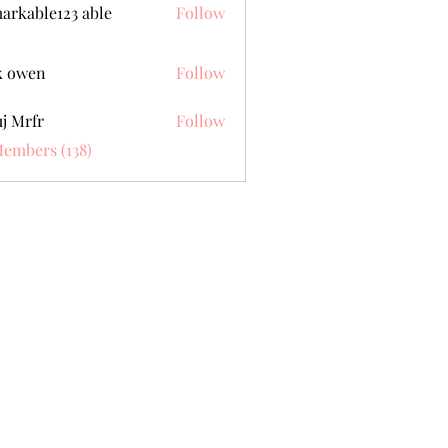
arkable123 able
Follow
k owen
Follow
j Mrfr
Follow
fr
Members (138)