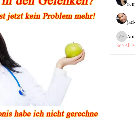
rem
jac
Anu
Anuj Mr
See All 