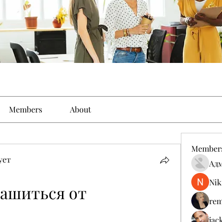
Members
About
Member
ует
Ад
Nik
ашиться от 
rem
jac