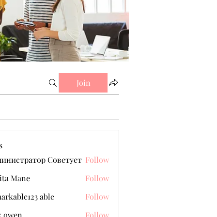
Join
s
министратор Советует
Follow
ita Mane
Follow
arkable123 able
Follow
k owen
Follow