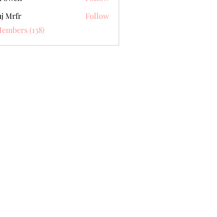
j Mrfr
Follow
fr
Members (138)