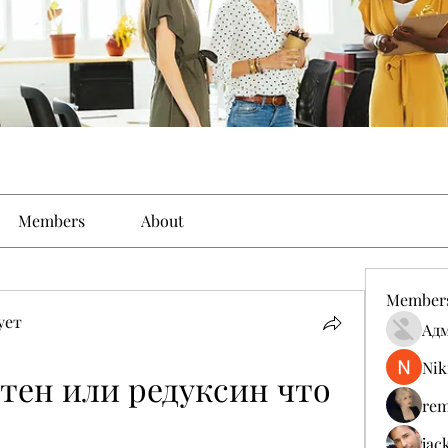
Members
About
Member
ует
Ад
Nik
тен или редуксин что 
rem
jac