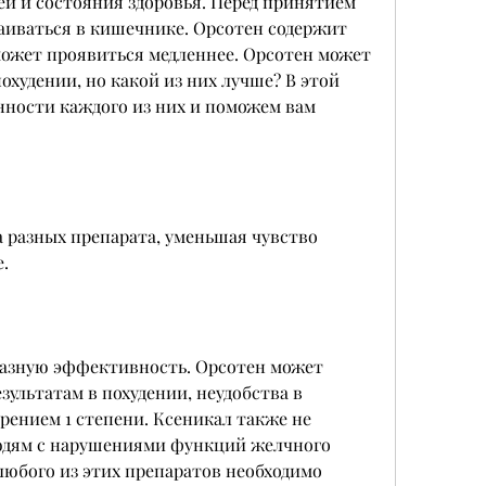
й и состояния здоровья. Перед принятием 
аиваться в кишечнике. Орсотен содержит 
может проявиться медленнее. Орсотен может 
худении, но какой из них лучше? В этой 
ности каждого из них и поможем вам 
а разных препарата, уменьшая чувство 
. 
азную эффективность. Орсотен может 
ультатам в похудении, неудобства в 
рением 1 степени. Ксеникал также не 
юдям с нарушениями функций желчного 
юбого из этих препаратов необходимо 