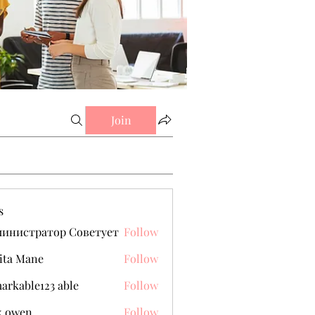
Join
s
министратор Советует
Follow
ita Mane
Follow
arkable123 able
Follow
k owen
Follow