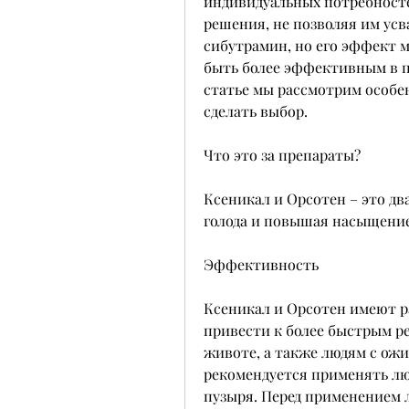
индивидуальных потребносте
решения, не позволяя им усв
сибутрамин, но его эффект 
быть более эффективным в по
статье мы рассмотрим особен
сделать выбор. 
Что это за препараты?
Ксеникал и Орсотен – это дв
голода и повышая насыщение
Эффективность
Ксеникал и Орсотен имеют р
привести к более быстрым рез
животе, а также людям с ожи
рекомендуется применять л
пузыря. Перед применением л