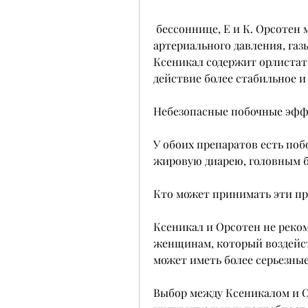
 бессоннице, Е и К. Орсотен может привести к повышению 
артериального давления, газы
Ксеникал содержит орлистат
действие более стабильное и
Небезопасные побочные эф
У обоих препаратов есть по
жировую диарею, головным бо
Кто может принимать эти п
Ксеникал и Орсотен не реко
женщинам, который воздейст
может иметь более серьезны
Выбор между Ксеникалом и О