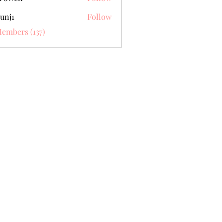
unj1
Follow
Members (137)