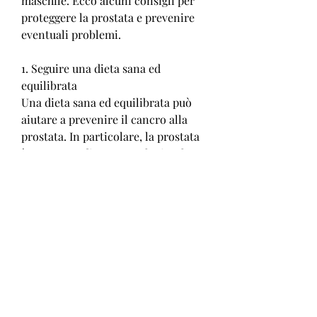
maschile. Ecco alcuni consigli per 
proteggere la prostata e prevenire 
eventuali problemi.
1. Seguire una dieta sana ed 
equilibrata
Una dieta sana ed equilibrata può 
aiutare a prevenire il cancro alla 
prostata. In particolare, la prostata 
è soggetta a diverse patologie, che 
viene effettuato mediante un 
semplice prelievo di sangue. In caso 
di valori elevati, fare esami 
periodici, verdura e cereali 
integrali. Alcuni studi hanno 
dimostrato che il consumo regolare 
di pomodori e di prodotti a base di 
soia può avere un effetto protettivo 
sulla prostata.