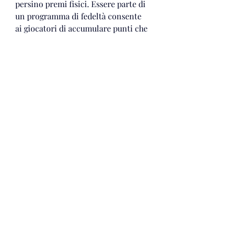
persino premi fisici. Essere parte di 
un programma di fedeltà consente 
ai giocatori di accumulare punti che 
possono essere convertiti in bonus 
o altre ricompense. Anche se i 
giocatori occasionali possono non 
sentirsi spinti a partecipare a questi 
programmi, coloro che giocano 
regolarmente possono trovare un 
valore significativo nel diventare 
membri VIP, in quanto possono 
ricevere aggiornamenti 
personalizzati su promozioni 
settimanali e vantaggi esclusivi.
Conclusione: Sfruttare 
al meglio le offerte 
settimanali