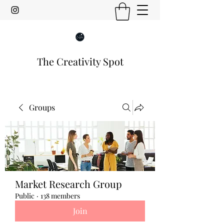
The Creativity Spot
Groups
Market Research Group
Public
·
138 members
Join