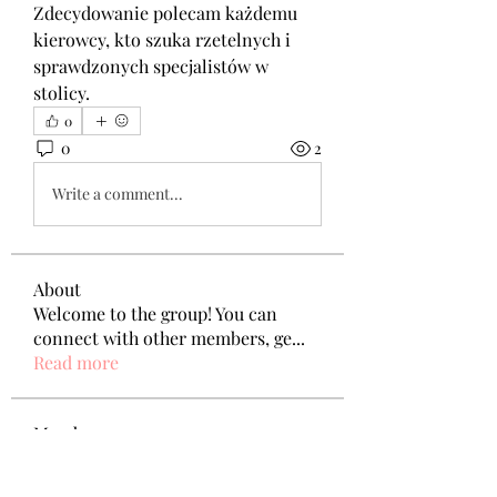
Zdecydowanie polecam każdemu 
kierowcy, kto szuka rzetelnych i 
sprawdzonych specjalistów w 
stolicy.
0
0
2
Write a comment...
About
Welcome to the group! You can
connect with other members, ge
...
Read more
Members
Администратор Советует
Follow