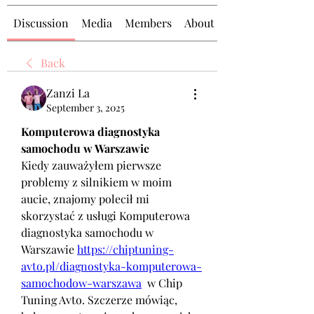
Discussion
Media
Members
About
Back
Zanzi La
September 3, 2025
Komputerowa diagnostyka 
samochodu w Warszawie
Kiedy zauważyłem pierwsze 
problemy z silnikiem w moim 
aucie, znajomy polecił mi 
skorzystać z usługi Komputerowa 
diagnostyka samochodu w 
Warszawie 
https://chiptuning-
avto.pl/diagnostyka-komputerowa-
samochodow-warszawa
  w Chip 
Tuning Avto. Szczerze mówiąc, 