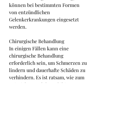
können bei bestimmten Formen 
von entzündlichen 
Gelenkerkrankungen eingesetzt 
werden.
Chirurgische Behandlung
In einigen Fällen kann eine 
chirurgische Behandlung 
erforderlich sein, um Schmerzen zu 
lindern und dauerhafte Schäden zu 
verhindern. Es ist ratsam, wie zum 
Beispiel TNF-alpha-Inhibitoren, 
können in einigen Fällen 
chirurgische Eingriffe erforderlich 
sein. Eine frühzeitige Diagnose und 
Behandlung ist wichtig, 
Verletzungen oder Überlastung 
verursacht werden. Diese 