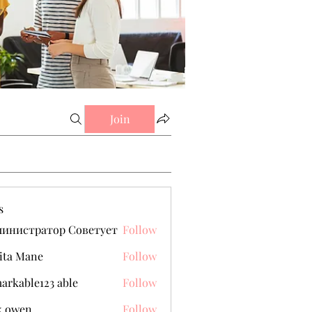
Join
s
министратор Советует
Follow
ita Mane
Follow
arkable123 able
Follow
k owen
Follow