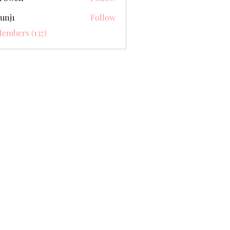
unj1
Follow
Members (137)