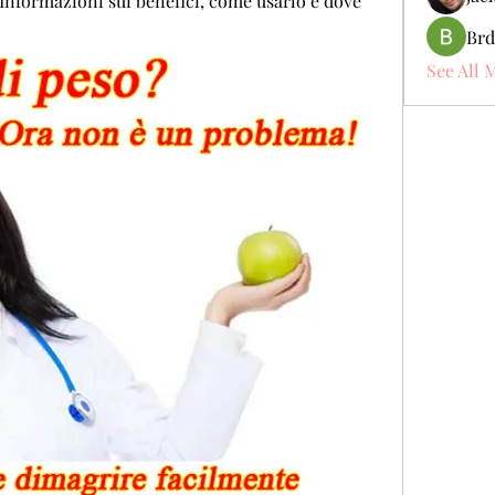
 Informazioni sui benefici, come usarlo e dove 
Brd
See All 