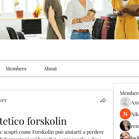
Members
About
Member
ует
Ад
Nik
tetico forskolin
rem
: scopri come Forskolin può aiutarti a perdere 
jac