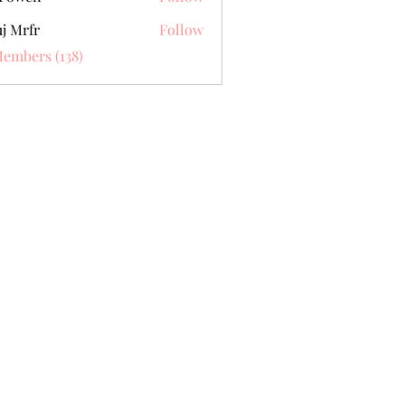
j Mrfr
Follow
fr
Members (138)