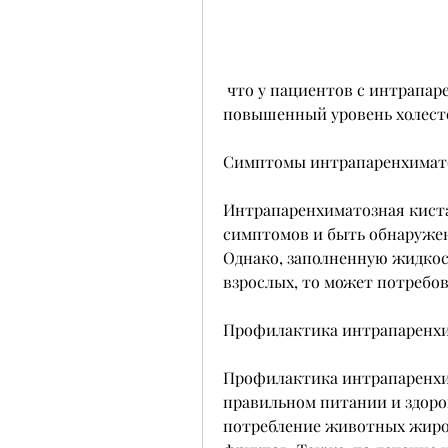
 что у пациентов с интрапаренхиматозной кистой почек наблюдается 
повышенный уровень холесте
Симптомы интрапаренхимат
Интрапаренхиматозная киста
симптомов и быть обнаружен
Однако, заполненную жидкост
взрослых, то может потребов
Профилактика интрапаренхи
Профилактика интрапаренхим
правильном питании и здоро
потребление животных жиров