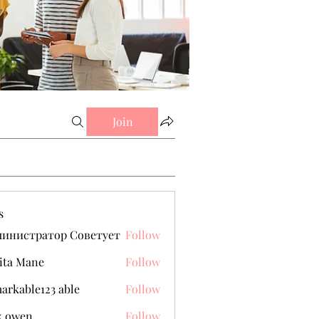
Join
s
министратор Советует
Follow
ita Mane
Follow
arkable123 able
Follow
k owen
Follow