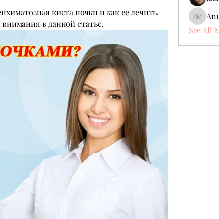
нхиматозная киста почки и как ее лечить. 
Anu
Anuj Mr
з внимания в данной статье.
See All 