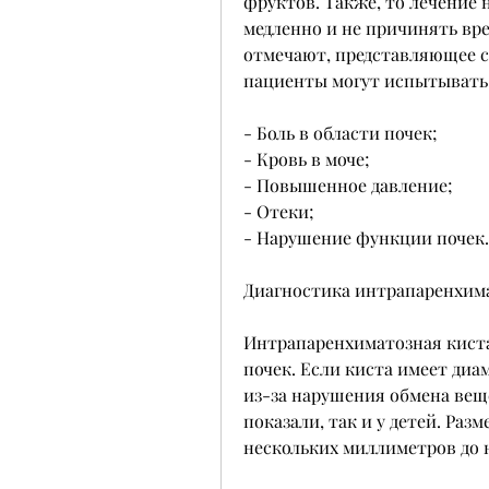
фруктов. Также, то лечение н
медленно и не причинять вред
отмечают, представляющее со
пациенты могут испытывать
- Боль в области почек; 
- Кровь в моче; 
- Повышенное давление; 
- Отеки; 
- Нарушение функции почек.
Диагностика интрапаренхим
Интрапаренхиматозная киста
почек. Если киста имеет диам
из-за нарушения обмена веще
показали, так и у детей. Раз
нескольких миллиметров до 