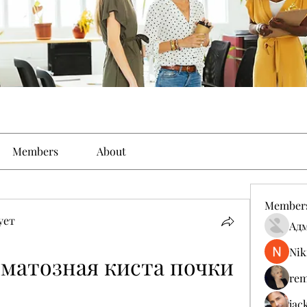
Members
About
Member
ует
Ад
Nik
атозная киста почки 
rem
jac