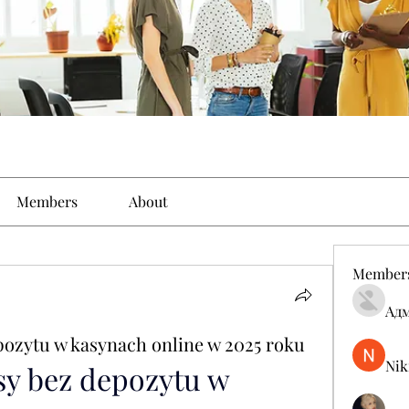
Members
About
Member
Ад
pozytu w kasynach online w 2025 roku
Nik
y bez depozytu w 