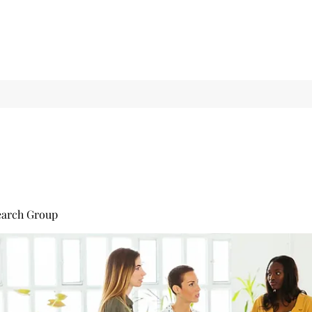
earch Group