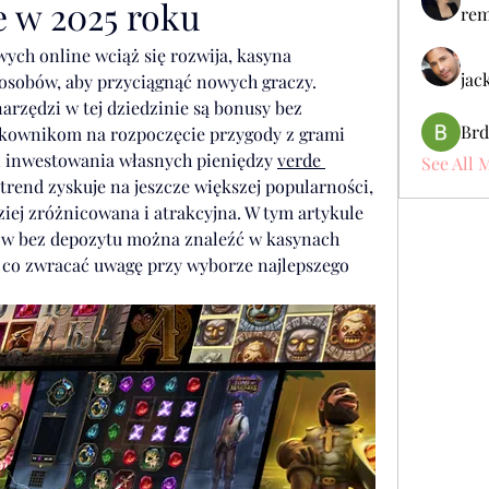
e w 2025 roku
rem
ych online wciąż się rozwija, kasyna 
jac
osobów, aby przyciągnąć nowych graczy. 
arzędzi w tej dziedzinie są bonusy bez 
Brd
tkownikom na rozpoczęcie przygody z grami 
 inwestowania własnych pieniędzy 
verde 
See All 
trend zyskuje na jeszcze większej popularności, 
ziej zróżnicowana i atrakcyjna. W tym artykule 
ów bez depozytu można znaleźć w kasynach 
na co zwracać uwagę przy wyborze najlepszego 