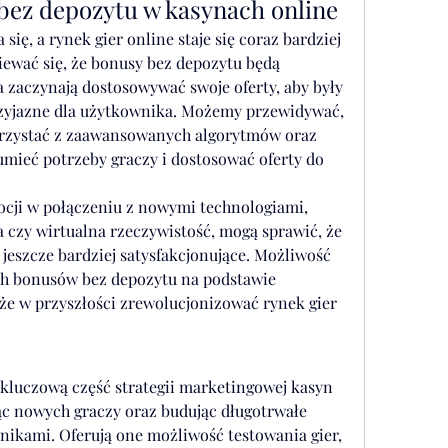
bez depozytu w kasynach online
się, a rynek gier online staje się coraz bardziej 
wać się, że bonusy bez depozytu będą 
zaczynają dostosowywać swoje oferty, aby były 
rzyjazne dla użytkownika. Możemy przewidywać, 
rzystać z zaawansowanych algorytmów oraz 
umieć potrzeby graczy i dostosować oferty do 
ocji w połączeniu z nowymi technologiami, 
a czy wirtualna rzeczywistość, mogą sprawić, że 
jeszcze bardziej satysfakcjonujące. Możliwość 
h bonusów bez depozytu na podstawie 
e w przyszłości zrewolucjonizować rynek gier 
kluczową część strategii marketingowej kasyn 
ąc nowych graczy oraz budując długotrwałe 
nikami. Oferują one możliwość testowania gier, 