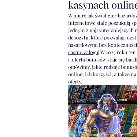
kasynach onlin
W miarę jak świat gier hazardow
internetowe stale poszukują sp
Jednym z najskuteczniejszych n
depozytu, które pozwalają uży
hazardowymi bez konieczności
casino zaloguj
 W 2025 roku ten 
a oferta bonusów staje się bard
omówimy, jakie rodzaje bonus
online, ich korzyści, a także 
oferty.