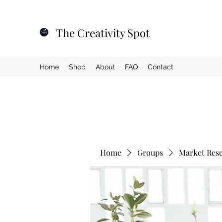
The Creativity Spot
Home
Shop
About
FAQ
Contact
Home
Groups
Market Res