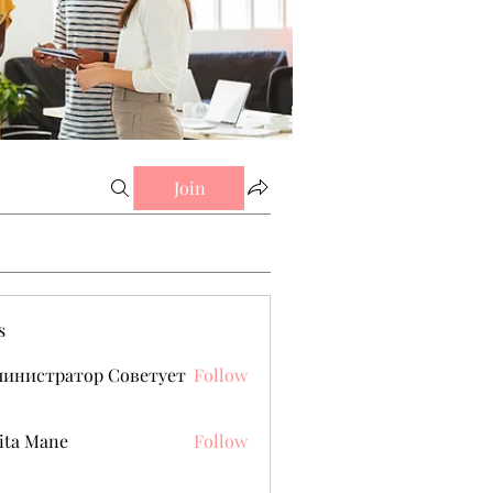
Join
s
министратор Советует
Follow
ita Mane
Follow