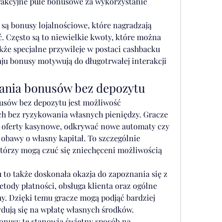
trakcyjne pule bonusowe za wykorzystanie 
ą bonusy lojalnościowe, które nagradzają 
. Często są to niewielkie kwoty, które można 
kże specjalne przywileje w postaci cashbacku 
u bonusy motywują do długotrwałej interakcji 
tania bonusów bez depozytu
usów bez depozytu jest możliwość 
 bez ryzykowania własnych pieniędzy. Gracze 
oferty kasynowe, odkrywać nowe automaty czy 
z obawy o własny kapitał. To szczególnie 
tórzy mogą czuć się zniechęceni możliwością 
 to także doskonała okazja do zapoznania się z 
tody płatności, obsługa klienta oraz ogólne 
y. Dzięki temu gracze mogą podjąć bardziej 
dują się na wpłatę własnych środków.
onusy te stanowią świetny sposób na 