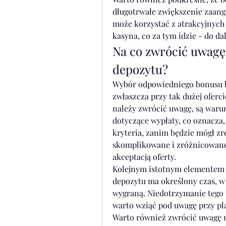
długotrwałe zwiększenie zaanga
może korzystać z atrakcyjnych 
kasyna, co za tym idzie - do dal
Na co zwrócić uwagę
depozytu?
Wybór odpowiedniego bonusu be
zwłaszcza przy tak dużej oferci
należy zwrócić uwagę, są waru
dotyczące wypłaty, co oznacza,
kryteria, zanim będzie mógł zr
skomplikowane i zróżnicowane, 
akceptacją oferty.
Kolejnym istotnym elementem j
depozytu ma określony czas, w
wygraną. Niedotrzymanie tego 
warto wziąć pod uwagę przy p
Warto również zwrócić uwagę na