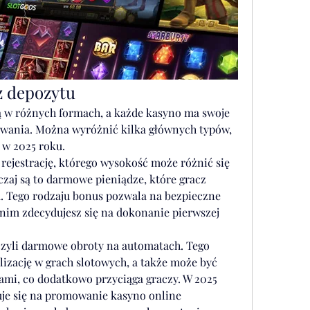
z depozytu
 w różnych formach, a każde kasyno ma swoje 
owania. Można wyróżnić kilka głównych typów, 
 w 2025 roku.
rejestrację, którego wysokość może różnić się 
zaj są to darmowe pieniądze, które gracz 
. Tego rodzaju bonus pozwala na bezpieczne 
nim zdecydujesz się na dokonanie pierwszej 
czyli darmowe obroty na automatach. Tego 
lizację w grach slotowych, a także może być 
mi, co dodatkowo przyciąga graczy. W 2025 
je się na promowanie kasyno online 