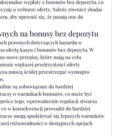
aksymalne wypłaty z bonusów bez depozytu, co 
yzję o wyborze oferty. Należy również zbadać 
em, aby upewnić się, że pasują one do 
wnych na bonusy bez depozytu
ach prawnych dotyczących hazardu w 
na ofertę kasyn i bonusów bez depozytu. W 
o nowe przepisy, które mają na celu 
enie większej przejrzystości oferty 
syna muszą ściślej przestrzegać wymogów 
w.
line są zobowiązane do bardziej 
raczy o warunkach bonusów, co może być 
prócz tego, wprowadzenie regulacji stwarza 
 co w konsekwencji prowadzi do bardziej 
 Gracze mogą spodziewać się lepszych warunków 
kszej różnorodności w dostępnych opcjach 