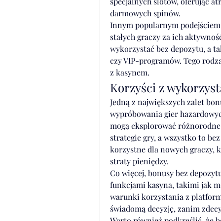
specjalnych slotów, oferując a
darmowych spinów.
Innym popularnym podejściem s
stałych graczy za ich aktywność
wykorzystać bez depozytu, a ta
czy VIP-programów. Tego rodzaj
z kasynem.
Korzyści z wykorzys
Jedną z największych zalet bon
wypróbowania gier hazardowych
mogą eksplorować różnorodne 
strategie gry, a wszystko to be
korzystne dla nowych graczy, k
straty pieniędzy.
Co więcej, bonusy bez depozytu
funkcjami kasyna, takimi jak me
warunki korzystania z platform
świadomą decyzję, zanim zdecy
Warto również podkreślić, że b