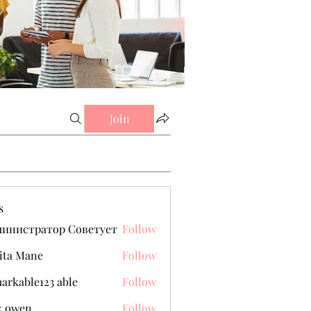
Join
s
министратор Советует
Follow
ita Mane
Follow
arkable123 able
Follow
k owen
Follow