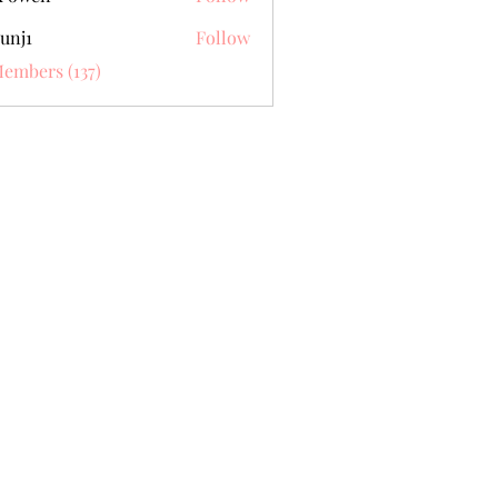
unj1
Follow
Members (137)