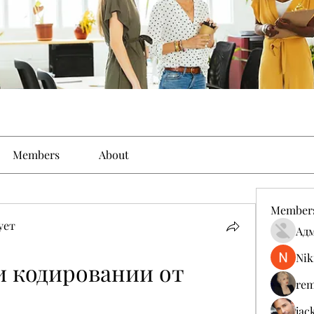
Members
About
Member
ует
Ад
Nik
и кодировании от 
rem
jac