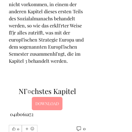
nicht vorkommen, in einem der 
anderen Kapitel dieses ersten Teils 
des Sozialalmanachs behandelt 
werden, so wie das erklГrter Weise 
fГјr alles zutrifft, was mit der 
europГischen Strategie Europa und 
dem sogenannten EuropГischen 
Semester zusammenhГngt, die im 
Kapitel 3 behandelt werden.
NГ¤chstes Kapitel
DOWNLOAD
 041b061a72
0
0