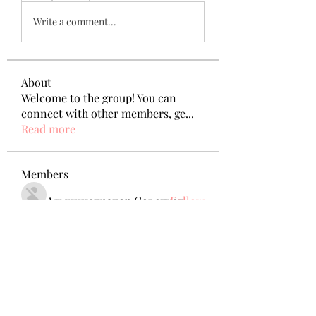
Write a comment...
About
Welcome to the group! You can
connect with other members, ge
...
Read more
Members
Администратор Советует
Follow
Nikita Mane
Follow
remarkable123 able
Follow
jack owen
Follow