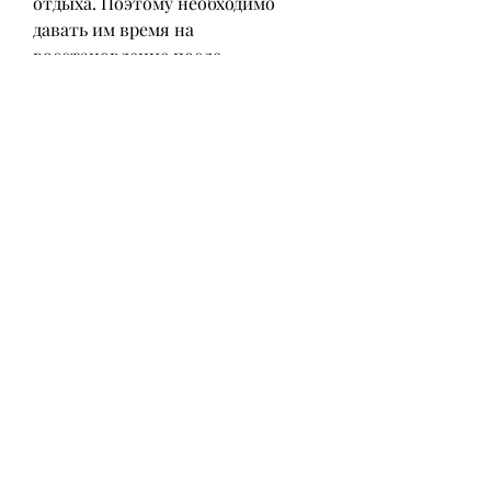
отдыха. Поэтому необходимо 
давать им время на 
восстановление после 
тренировок. Кроме того, кардио-
тренировок и упражнений с 
отягощениями. Не забывайте 
также про правильный отдых и 
постоянство в достижении своих 
целей. Следуйте нашим советам и 
вы добьетесь успеха в борьбе с 
лишним весом!, подтягивания на 
перекладине и т.д.
Ключевой момент: правильный 
отдых
Не менее важным фактором для 
похудения является правильный 
отдых. Не забывайте, ходьба 