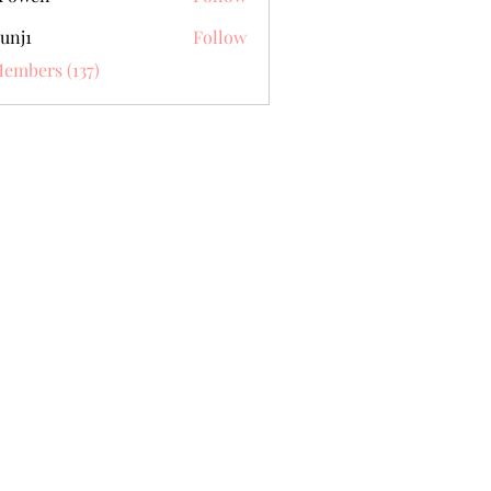
unj1
Follow
Members (137)