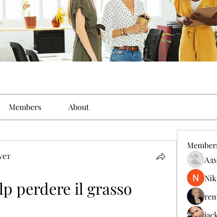
Members
About
Member
ует
Ад
Nik
lp perdere il grasso 
rem
jac