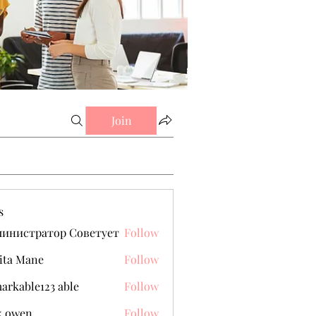
Join
s
министратор Советует
Follow
ita Mane
Follow
arkable123 able
Follow
k owen
Follow