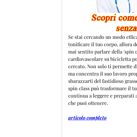
Se stai cercando un modo effica
tonificare il tuo corpo, allora 
mai sentito parlare della 'spin 
cardiovascolare su bicicletta p
cercato. Non solo ti permette di
ma concentra il suo lavoro prop
sbarazzarti del fastidioso grass
spin class può trasformare il tu
continua a leggere e preparati a
che puoi ottenere.
articolo completo