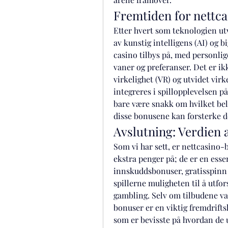
Fremtiden for nettc
Etter hvert som teknologien utv
av kunstig intelligens (AI) og b
casino tilbys på, med personlig
vaner og preferanser. Det er ikk
virkelighet (VR) og utvidet vir
integreres i spillopplevelsen på
bare være snakk om hvilket bel
disse bonusene kan forsterke 
Avslutning: Verdien 
Som vi har sett, er nettcasino-
ekstra penger på; de er en essen
innskuddsbonuser, gratisspinn e
spillerne muligheten til å utfor
gambling. Selv om tilbudene vari
bonuser er en viktig fremdrifts
som er bevisste på hvordan de u