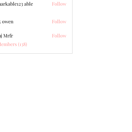
arkable123 able
Follow
k owen
Follow
j Mrfr
Follow
fr
Members (138)