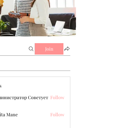
Join
s
министратор Советует
Follow
ita Mane
Follow