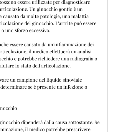
possono essere utilizzate per diagnosticare 
articolazione. Un ginocchio gonfio è un 
causato da molte patologie, una malattia 
icolazione del ginocchio. L'artrite può essere 
a o uno sforzo eccessivo.
nche essere causato da un'infiammazione dei 
rticolazione, il medico effettuerà un'analisi 
nocchio e potrebbe richiedere una radiografia o 
utare lo stato dell'articolazione.
vare un campione del liquido sinoviale 
 determinare se è presente un'infezione o 
inocchio
 ginocchio dipenderà dalla causa sottostante. Se 
iammazione, il medico potrebbe prescrivere 