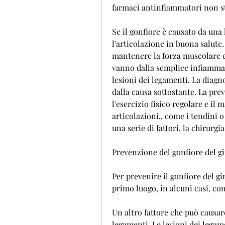
farmaci antinfiammatori non st
Se il gonfiore è causato da una
l'articolazione in buona salute.
mantenere la forza muscolare e la
vanno dalla semplice infiammazi
lesioni dei legamenti. La diagn
dalla causa sottostante. La pre
l'esercizio fisico regolare e il
articolazioni., come i tendini o
una serie di fattori, la chirurg
Prevenzione del gonfiore del g
Per prevenire il gonfiore del gin
primo luogo, in alcuni casi, com
Un altro fattore che può causare
legamenti. Le lesioni dei legam