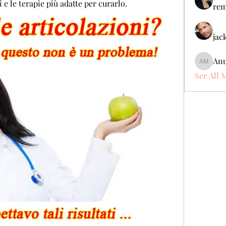
e le terapie più adatte per curarlo.
rem
jac
Anu
Anuj Mr
See All 