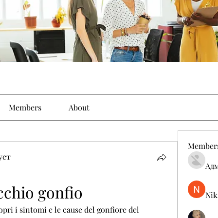
Members
About
Member
ует
Ад
cchio gonfio
Nik
pri i sintomi e le cause del gonfiore del 