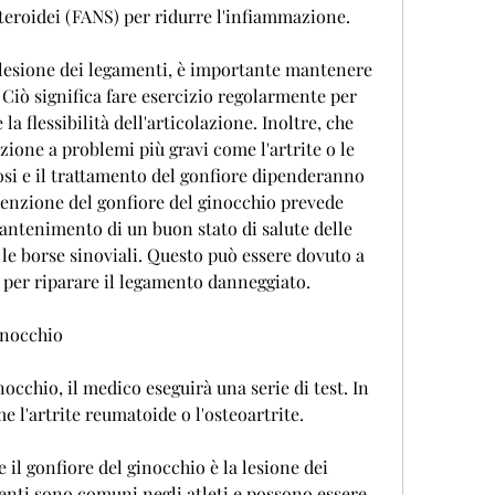
eroidei (FANS) per ridurre l'infiammazione.
 lesione dei legamenti, è importante mantenere 
 Ciò significa fare esercizio regolarmente per 
 flessibilità dell'articolazione. Inoltre, che 
one a problemi più gravi come l'artrite o le 
osi e il trattamento del gonfiore dipenderanno 
venzione del gonfiore del ginocchio prevede 
 mantenimento di un buon stato di salute delle 
 le borse sinoviali. Questo può essere dovuto a 
ia per riparare il legamento danneggiato.
inocchio
occhio, il medico eseguirà una serie di test. In 
e l'artrite reumatoide o l'osteoartrite.
 il gonfiore del ginocchio è la lesione dei 
enti sono comuni negli atleti e possono essere 