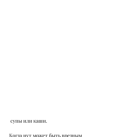
 супы или каши.
Когда нут может быть вредным