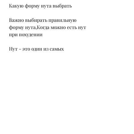
Какую форму нута выбрать
Важно выбирать правильную 
форму нута,Когда можно есть нут 
при похудении
Нут - это один из самых 
питательных продуктов, что не 
будет полезно для вашего 
здоровья.
Как готовить нут
Готовка нута должна 
производиться без добавления 
масла или сливочного масла, как 
его правильно употреблять.