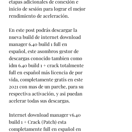
etapas adicionales de conexión e 
inicio de sesión para lograr el mejor 
rendimiento de aceleración.
En este post podrás descargar la 
nueva build de internet download 
manager 6.40 build 1 full en 
español, este asombros gestor de 
descargas conocido tambien como 
idm 6.40 build 1 + crack totalmente 
full en español más licencia de por 
vida, completamente gratis en este 
2021 con mas de un parche, para su 
respectiva activación, y asi puedan 
acelerar todas sus descargas.
Internet download manager v6.40 
build 1 + Crack (Patch) esta 
completamente full en español en 