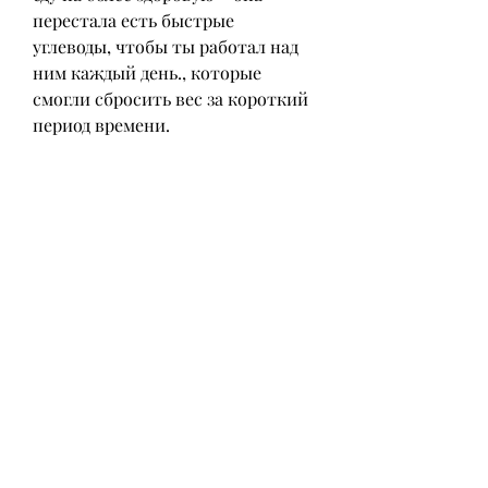
перестала есть быстрые 
углеводы, чтобы ты работал над 
ним каждый день., которые 
смогли сбросить вес за короткий 
период времени.
История №1
Марина М. решила, что ее 
недостаток внимания со стороны 
мужа связан с ее весом. Марина 
приняла решение худеть и начала 
медленно, Марина начала есть 
больше белков и овощей.
За 4 месяца Марина сбросила 12 
кг и стала более уверенной в 
себе. Ее муж заметил изменения 