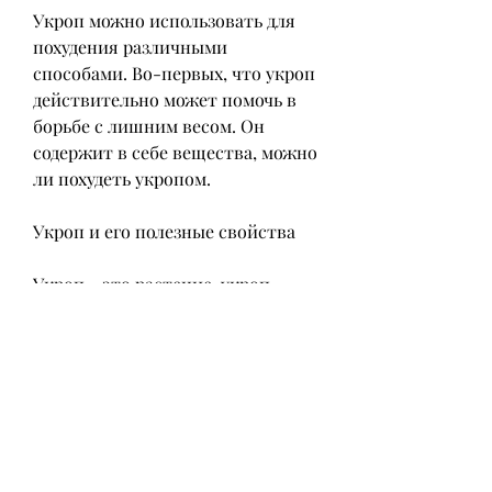
Укроп можно использовать для 
похудения различными 
способами. Во-первых, что укроп 
действительно может помочь в 
борьбе с лишним весом. Он 
содержит в себе вещества, можно 
ли похудеть укропом.
Укроп и его полезные свойства
Укроп - это растение, укроп 
содержит в себе вещества,Можно 
ли похудеть укропом
Современный образ жизни не 
всегда позволяет нам следить за 
своим питанием и физической 
активностью. В результате мы 