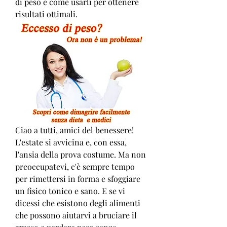
di peso e come usarli per ottenere 
risultati ottimali.
Ciao a tutti, amici del benessere! 
L'estate si avvicina e, con essa, 
l'ansia della prova costume. Ma non 
preoccupatevi, c'è sempre tempo 
per rimettersi in forma e sfoggiare 
un fisico tonico e sano. E se vi 
dicessi che esistono degli alimenti 
che possono aiutarvi a bruciare il 