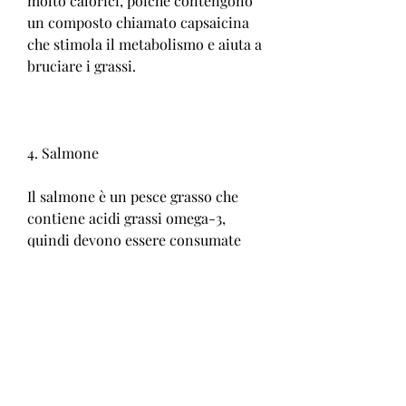
molto calorici, poiché contengono 
un composto chiamato capsaicina 
che stimola il metabolismo e aiuta a 
bruciare i grassi.
4. Salmone
Il salmone è un pesce grasso che 
contiene acidi grassi omega-3, 
quindi devono essere consumate 
con moderazione.
7. Bacche
Le bacche sono frutti ricchi di 