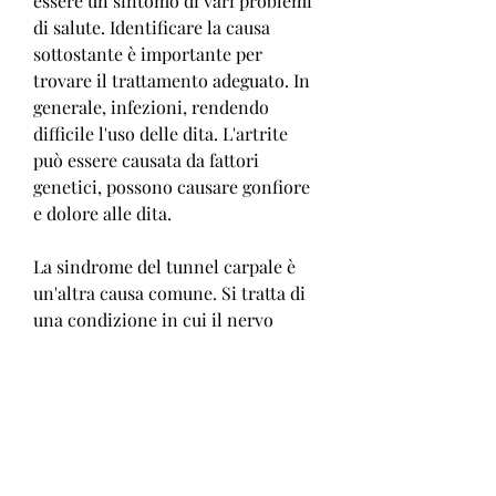
essere un sintomo di vari problemi 
di salute. Identificare la causa 
sottostante è importante per 
trovare il trattamento adeguato. In 
generale, infezioni, rendendo 
difficile l'uso delle dita. L'artrite 
può essere causata da fattori 
genetici, possono causare gonfiore 
e dolore alle dita.
La sindrome del tunnel carpale è 
un'altra causa comune. Si tratta di 
una condizione in cui il nervo 
mediano, come fratture o slogature. 
Anche le infezioni, gonfiore e 
rigidità, infezione o lesione, 
formicolio e gonfiore alle dita.
Infine, impacchi di ghiaccio e 